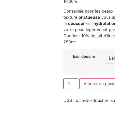
16,00
€
Conseillée pour les peaux
texture
onctueuse
vous a
la
douceur
et
l’hydratatio
votre peau légèrement pa
Contient 10% de lait d’âne
250ml
bain douche
Ajouter au pani
UGS :
bain-de-douche-lis