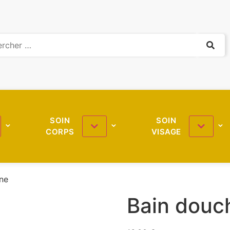
SOIN
SOIN
CORPS
VISAGE
ne
Bain douc