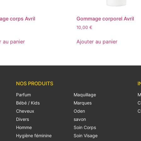
ge corps Avril
Gommage corporel Avril
10,00
€
r au panier
Ajouter au panier
NOS PRODUITS
I
Parfum
Maquillage
M
Bébé / Kids
Marques
C
Cheveux
Oden
C
Divers
savon
Homme
Soin Corps
Hygiène féminine
Soin Visage