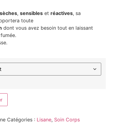
sèches
,
sensibles
et
réactives
, sa
pportera toute
n
dont vous avez besoin tout en laissant
rfumée.
sse.
er
ane
Catégories :
Lisane
,
Soin Corps