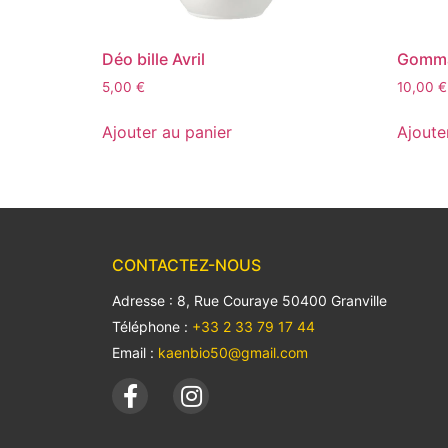
Déo bille Avril
Gomma
5,00
€
10,00
€
Ajouter au panier
Ajoute
CONTACTEZ-NOUS
Adresse : 8, Rue Couraye 50400 Granville
Téléphone :
+33 2 33 79 17 44
Email :
kaenbio50@gmail.com