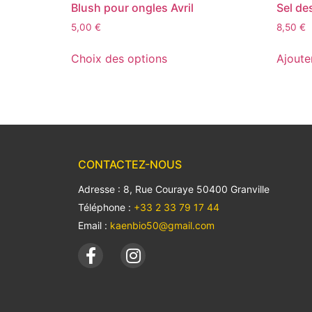
Blush pour ongles Avril
Sel de
5,00
€
8,50
€
Choix des options
Ajoute
CONTACTEZ-NOUS
Adresse : 8, Rue Couraye 50400 Granville
Téléphone :
+33 2 33 79 17 44
Email :
kaenbio50@gmail.com