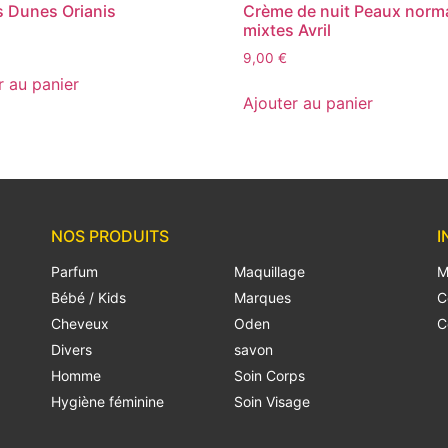
s Dunes Orianis
Crème de nuit Peaux norm
mixtes Avril
9,00
€
r au panier
Ajouter au panier
NOS PRODUITS
I
Parfum
Maquillage
M
Bébé / Kids
Marques
C
Cheveux
Oden
C
Divers
savon
Homme
Soin Corps
Hygiène féminine
Soin Visage