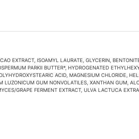
AO EXTRACT, ISOAMYL LAURATE, GLYCERIN, BENTONITE,
SPERMUM PARKII BUTTER*, HYDROGENATED ETHYLHEXYL
OLYHYDROXYSTEARIC ACID, MAGNESIUM CHLORIDE, HEL
M LUZONICUM GUM NONVOLATILES, XANTHAN GUM, ALO
OMYCES/GRAPE FERMENT EXTRACT, ULVA LACTUCA EXTRA