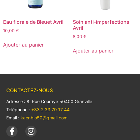
Eau florale de Bleuet Avril
Soin anti-imperfections
Avril
10,00
€
8,00
€
Ajouter au panier
Ajouter au panier
CONTACTEZ-NOUS
Adresse : 8, Rue Couraye 50400 Granville
Téléphone :
+33 2 33 79 17 44
Email :
kaenbio50@gmail.com