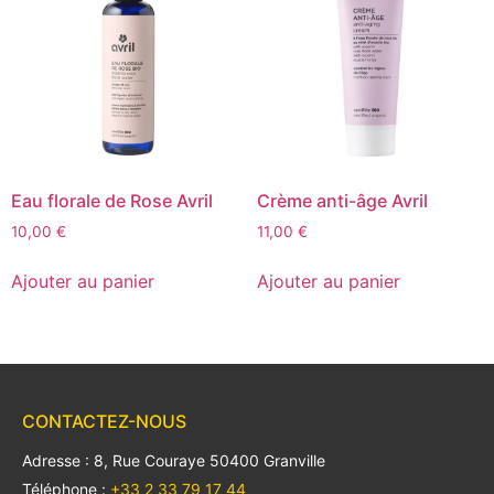
Eau florale de Rose Avril
Crème anti-âge Avril
10,00
€
11,00
€
Ajouter au panier
Ajouter au panier
CONTACTEZ-NOUS
Adresse : 8, Rue Couraye 50400 Granville
Téléphone :
+33 2 33 79 17 44