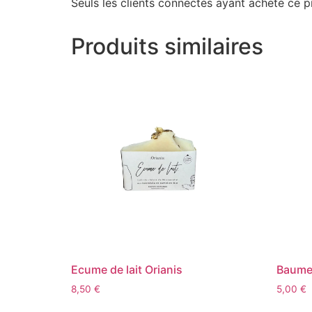
Seuls les clients connectés ayant acheté ce pro
Produits similaires
Ecume de lait Orianis
Baume 
8,50
€
5,00
€