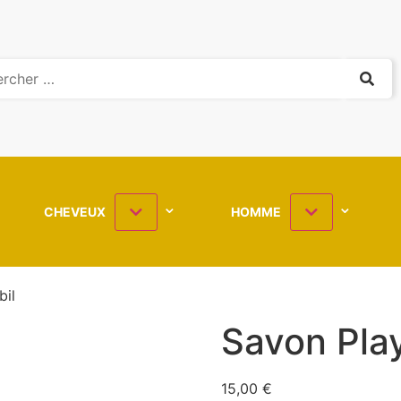
CHEVEUX
HOMME
bil
Savon Pla
15,00
€