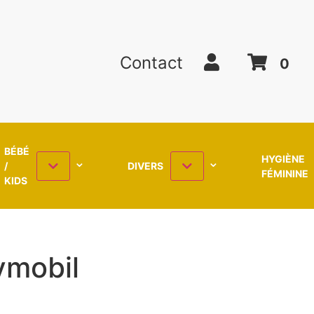
Contact
0
BÉBÉ
HYGIÈNE
/
DIVERS
FÉMININE
KIDS
ymobil