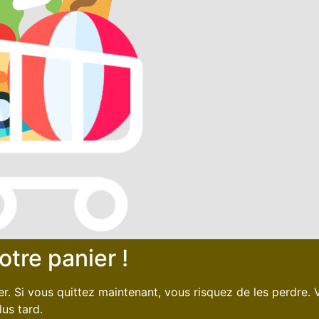
otre panier !
ier. Si vous quittez maintenant, vous risquez de les perdre
lus tard.