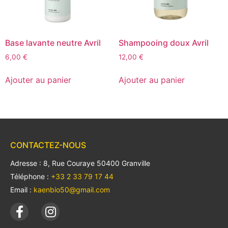
Base lavante neutre Avril
Shampooing doux Avril
6,00
€
12,00
€
Ajouter au panier
Ajouter au panier
CONTACTEZ-NOUS
Adresse : 8, Rue Couraye 50400 Granville
Téléphone :
+33 2 33 79 17 44
Email :
kaenbio50@gmail.com