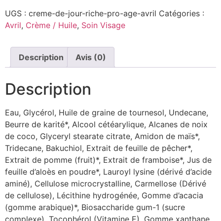
UGS :
creme-de-jour-riche-pro-age-avril
Catégories :
Avril
,
Crème / Huile
,
Soin Visage
Description
Avis (0)
Description
Eau, Glycérol, Huile de graine de tournesol, Undecane,
Beurre de karité*, Alcool cétéarylique, Alcanes de noix
de coco, Glyceryl stearate citrate, Amidon de maïs*,
Tridecane, Bakuchiol, Extrait de feuille de pêcher*,
Extrait de pomme (fruit)*, Extrait de framboise*, Jus de
feuille d’aloès en poudre*, Lauroyl lysine (dérivé d’acide
aminé), Cellulose microcrystalline, Carmellose (Dérivé
de cellulose), Lécithine hydrogénée, Gomme d’acacia
(gomme arabique)*, Biosaccharide gum-1 (sucre
complexe), Tocophérol (Vitamine E), Gomme xanthane,