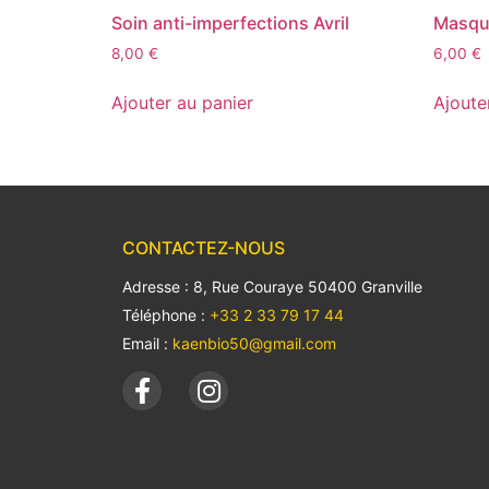
Soin anti-imperfections Avril
Masque
8,00
€
6,00
€
Ajouter au panier
Ajoute
CONTACTEZ-NOUS
Adresse : 8, Rue Couraye 50400 Granville
Téléphone :
+33 2 33 79 17 44
Email :
kaenbio50@gmail.com