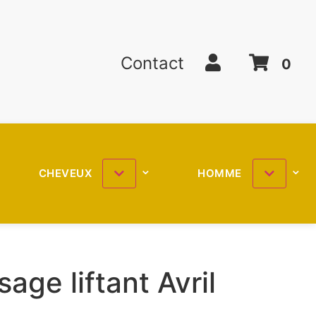
Contact
0
CHEVEUX
HOMME
age liftant Avril