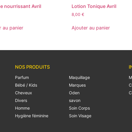
 nourrissant Avril
Lotion Tonique Avril
8,00
€
r au panier
Ajouter au panier
NOS PRODUITS
I
Parfum
Maquillage
M
Bébé / Kids
Marques
C
Cheveux
Oden
C
Divers
savon
Homme
Soin Corps
Hygiène féminine
Soin Visage