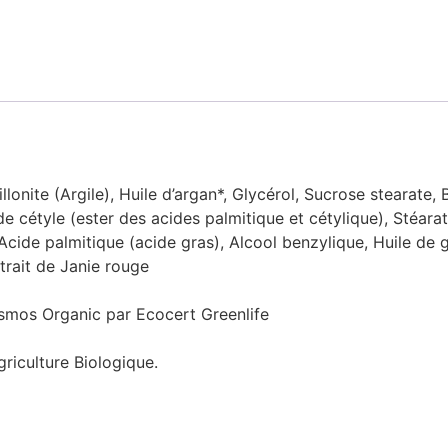
nite (Argile), Huile d’argan*, Glycérol, Sucrose stearate, Be
de cétyle (ester des acides palmitique et cétylique), Stéara
*, Acide palmitique (acide gras), Alcool benzylique, Huile de
rait de Janie rouge
osmos Organic par Ecocert Greenlife
griculture Biologique.