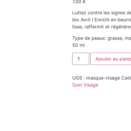
7,00
€
Luttez contre les signes de
bio Avril ! Enrichi en beurr
lisse, raffermit et régénèr
Type de peaux: grasse, ma
50 ml
Ajouter au pani
UGS :
masque-visage
Caté
Soin Visage