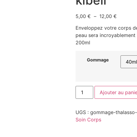
kibell
5,00
€
–
12,00
€
Enveloppez votre corps d
peau sera incroyablement 
200ml
Gommage
Ajouter au pani
UGS :
gommage-thalasso-
Soin Corps