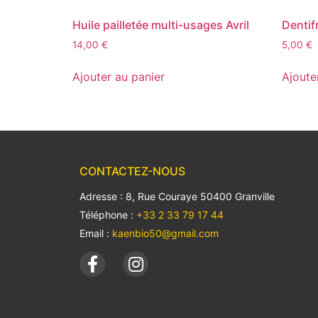
Huile pailletée multi-usages Avril
Dentifr
14,00
€
5,00
€
Ajouter au panier
Ajoute
CONTACTEZ-NOUS
Adresse : 8, Rue Couraye 50400 Granville
Téléphone :
+33 2 33 79 17 44
Email :
kaenbio50@gmail.com