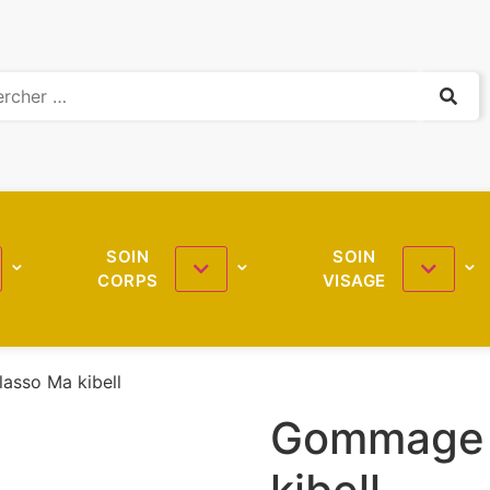
SOIN
SOIN
CORPS
VISAGE
asso Ma kibell
Gommage 