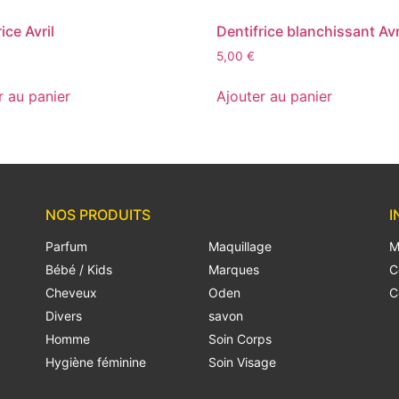
ice Avril
Dentifrice blanchissant Avr
5,00
€
r au panier
Ajouter au panier
NOS PRODUITS
I
Parfum
Maquillage
M
Bébé / Kids
Marques
C
Cheveux
Oden
C
Divers
savon
Homme
Soin Corps
Hygiène féminine
Soin Visage