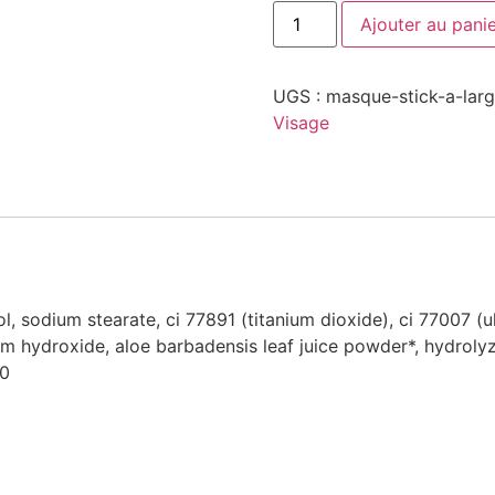
Ajouter au pani
UGS :
masque-stick-a-larg
Visage
ol, sodium stearate, ci 77891 (titanium dioxide), ci 77007 (u
ium hydroxide, aloe barbadensis leaf juice powder*, hydrolyz
00