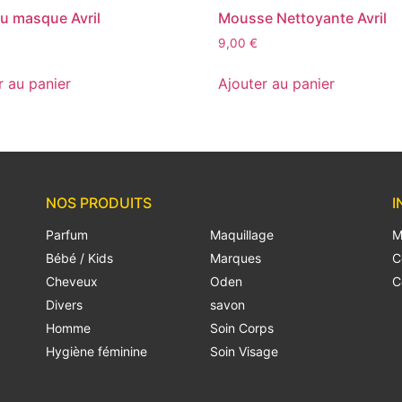
u masque Avril
Mousse Nettoyante Avril
9,00
€
r au panier
Ajouter au panier
NOS PRODUITS
I
Parfum
Maquillage
M
Bébé / Kids
Marques
C
Cheveux
Oden
C
Divers
savon
Homme
Soin Corps
Hygiène féminine
Soin Visage