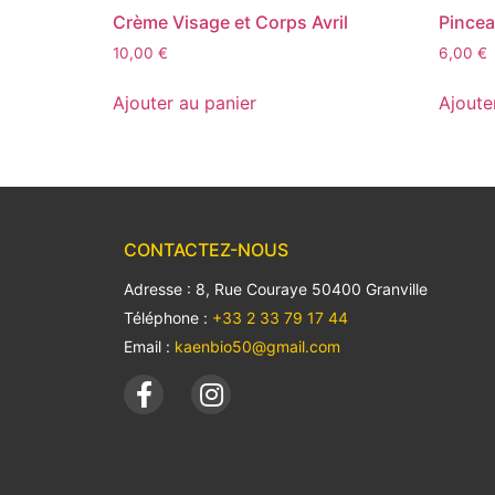
Crème Visage et Corps Avril
Pincea
10,00
€
6,00
€
Ajouter au panier
Ajoute
CONTACTEZ-NOUS
Adresse : 8, Rue Couraye 50400 Granville
Téléphone :
+33 2 33 79 17 44
Email :
kaenbio50@gmail.com