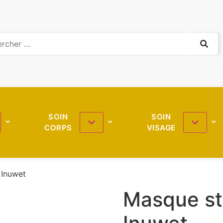
SOIN
SOIN
CORPS
VISAGE
 Inuwet
Masque sti