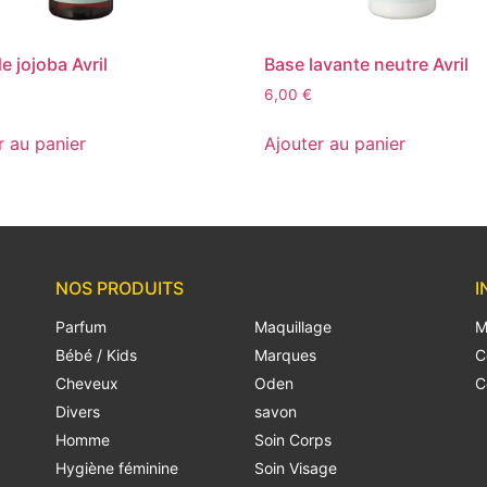
e jojoba Avril
Base lavante neutre Avril
6,00
€
r au panier
Ajouter au panier
NOS PRODUITS
I
Parfum
Maquillage
M
Bébé / Kids
Marques
C
Cheveux
Oden
C
Divers
savon
Homme
Soin Corps
Hygiène féminine
Soin Visage