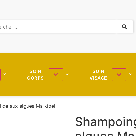
SOIN
SOIN
CORPS
VISAGE
ide aux algues Ma kibell
Shampoing