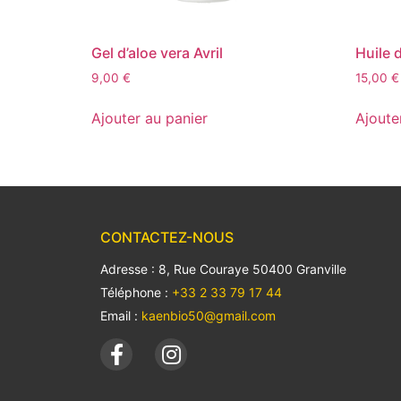
Gel d’aloe vera Avril
Huile d
9,00
€
15,00
€
Ajouter au panier
Ajoute
CONTACTEZ-NOUS
Adresse : 8, Rue Couraye 50400 Granville
Téléphone :
+33 2 33 79 17 44
Email :
kaenbio50@gmail.com