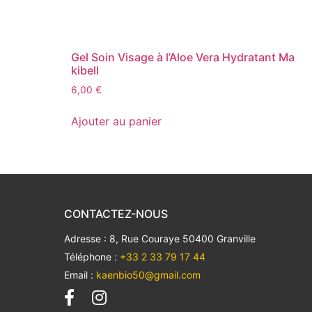
Gel Soin Visage à l’Aloe Vera Hydratant Ma
kibell
6,00
€
Ajouter au panier
CONTACTEZ-NOUS
Adresse : 8, Rue Couraye 50400 Granville
Téléphone :
+33 2 33 79 17 44
Email :
kaenbio50@gmail.com