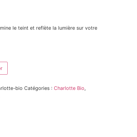
umine le teint et reflète la lumière sur votre
er
arlotte-bio
Catégories :
Charlotte Bio
,
t