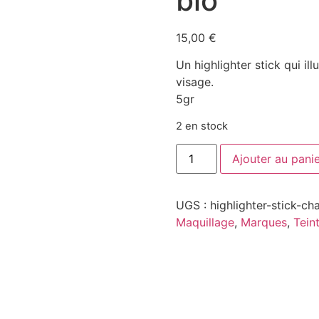
bio
15,00
€
Un highlighter stick qui ill
visage.
5gr
2 en stock
Ajouter au pani
UGS :
highlighter-stick-ch
Maquillage
,
Marques
,
Tein