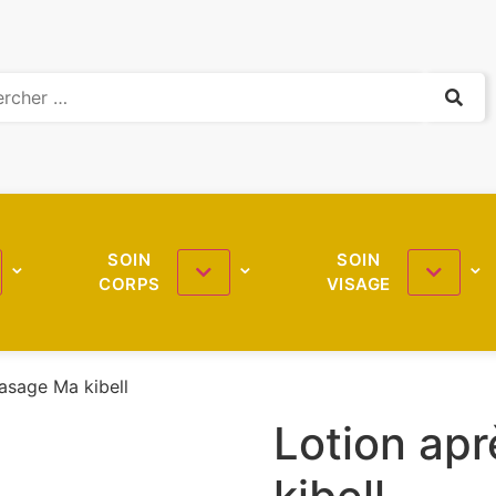
SOIN
SOIN
CORPS
VISAGE
asage Ma kibell
Lotion ap