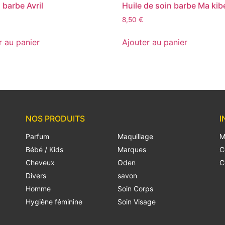
 barbe Avril
Huile de soin barbe Ma kibe
8,50
€
r au panier
Ajouter au panier
NOS PRODUITS
I
Parfum
Maquillage
M
Bébé / Kids
Marques
C
Cheveux
Oden
C
Divers
savon
Homme
Soin Corps
Hygiène féminine
Soin Visage