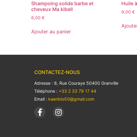
Shampoing solide barbe et
Huile à
cheveux Ma kibell
9,00
€
6,00
€
Ajoute
Ajouter au panier
CONTACTEZ-NOUS
Adresse : 8, Rue Couraye 50400 Granville
Téléphone :
+33 2 33 79 17 44
Email :
kaenbio50@gmail.com