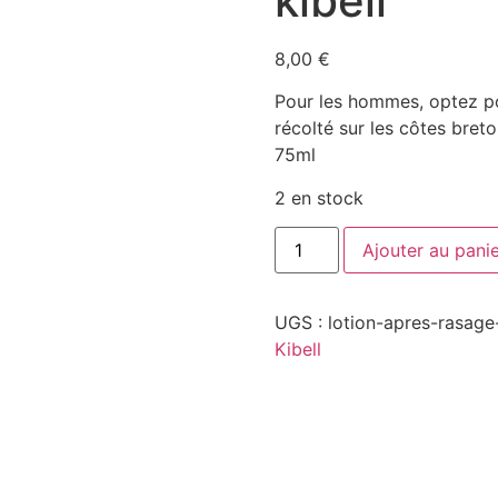
kibell
8,00
€
Pour les hommes, optez po
récolté sur les côtes breto
75ml
2 en stock
Ajouter au pani
UGS :
lotion-apres-rasage
Kibell